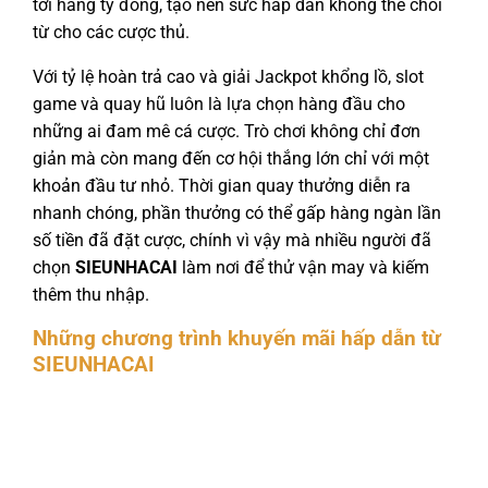
tới hàng tỷ đồng, tạo nên sức hấp dẫn không thể chối
từ cho các cược thủ.
Với tỷ lệ hoàn trả cao và giải Jackpot khổng lồ, slot
game và quay hũ luôn là lựa chọn hàng đầu cho
những ai đam mê cá cược. Trò chơi không chỉ đơn
giản mà còn mang đến cơ hội thắng lớn chỉ với một
khoản đầu tư nhỏ. Thời gian quay thưởng diễn ra
nhanh chóng, phần thưởng có thể gấp hàng ngàn lần
số tiền đã đặt cược, chính vì vậy mà nhiều người đã
chọn
SIEUNHACAI
làm nơi để thử vận may và kiếm
thêm thu nhập.
Những chương trình khuyến mãi hấp dẫn từ
SIEUNHACAI