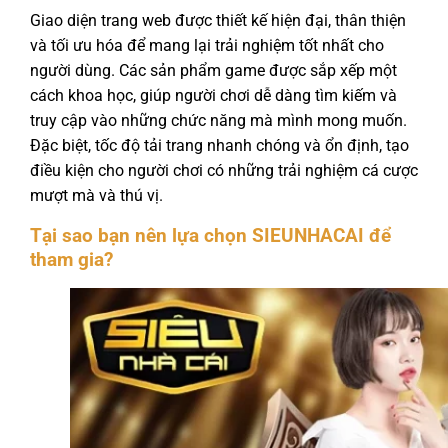
Giao diện trang web được thiết kế hiện đại, thân thiện
và tối ưu hóa để mang lại trải nghiệm tốt nhất cho
người dùng. Các sản phẩm game được sắp xếp một
cách khoa học, giúp người chơi dễ dàng tìm kiếm và
truy cập vào những chức năng mà mình mong muốn.
Đặc biệt, tốc độ tải trang nhanh chóng và ổn định, tạo
điều kiện cho người chơi có những trải nghiệm cá cược
mượt mà và thú vị.
Tại sao bạn nên lựa chọn SIEUNHACAI để
tham gia?