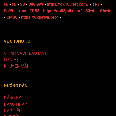
s8
-
s8
-
S8
-
888new
-
https://ok100net.com/
-
TPJ
-
Ps99
-
-
TR88
-
https://uu88joli.com/
-
33win
-
56win
TG88
-
CM88
-
https://8kbetvn.pro/
-
VỀ CHÚNG TÔI
CHÍNH SÁCH BẢO MẬT
LIÊN HỆ
KHUYẾN MÃI
HƯỚNG DẪN
ĐĂNG KÝ
ĐĂNG NHẬP
NẠP TIỀN