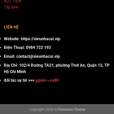
RÚT TIỀN
TẢI APP
LIÊN HỆ
Website: https://sieunhacai.vip
Điện Thoại:
0984 722 193
Email:
contact@sieunhacai.vip
Địa Chỉ:
102/4 Đường TA21, phường Thới An, Quận 12, TP
Hồ Chí Minh
đối tác uy tín >>>
ggwin
-
ax88
Copyright 2026 ©
Flatsome Theme