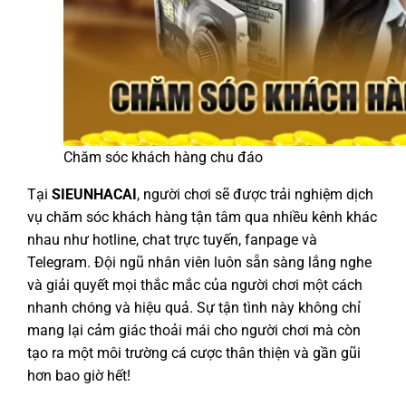
Chăm sóc khách hàng chu đáo
Tại
SIEUNHACAI
, người chơi sẽ được trải nghiệm dịch
vụ chăm sóc khách hàng tận tâm qua nhiều kênh khác
nhau như hotline, chat trực tuyến, fanpage và
Telegram. Đội ngũ nhân viên luôn sẵn sàng lắng nghe
và giải quyết mọi thắc mắc của người chơi một cách
nhanh chóng và hiệu quả. Sự tận tình này không chỉ
mang lại cảm giác thoải mái cho người chơi mà còn
tạo ra một môi trường cá cược thân thiện và gần gũi
hơn bao giờ hết!