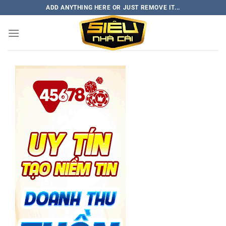
Bỏ
ADD ANYTHING HERE OR JUST REMOVE IT...
qua
nội
dung