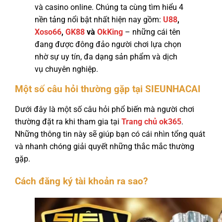
và casino online. Chúng ta cùng tìm hiểu 4
nền tảng nổi bật nhất hiện nay gồm:
U88
,
Xoso66
,
GK88
và
OkKing
– những cái tên
đang được đông đảo người chơi lựa chọn
nhờ sự uy tín, đa dạng sản phẩm và dịch
vụ chuyên nghiệp.
Một số câu hỏi thường gặp tại SIEUNHACAI
Dưới đây là một số câu hỏi phổ biến mà người chơi
thường đặt ra khi tham gia tại
Trang chủ ok365
.
Những thông tin này sẽ giúp bạn có cái nhìn tổng quát
và nhanh chóng giải quyết những thắc mắc thường
gặp.
Cách đăng ký tài khoản ra sao?