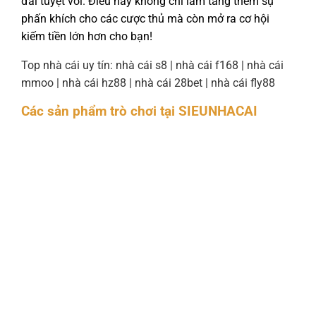
đãi tuyệt vời. Điều này không chỉ làm tăng thêm sự
phấn khích cho các cược thủ mà còn mở ra cơ hội
kiếm tiền lớn hơn cho bạn!
Top nhà cái uy tín:
nhà cái s8
|
nhà cái f168
|
nhà cái
mmoo
|
nhà cái hz88
|
nhà cái 28bet
|
nhà cái fly88
Các sản phẩm trò chơi tại SIEUNHACAI