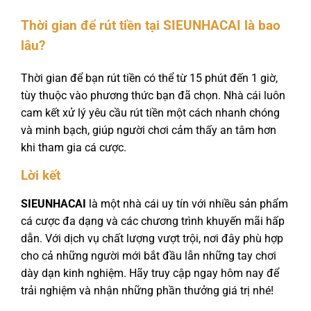
Thời gian để rút tiền tại SIEUNHACAI là bao
lâu?
Thời gian để bạn rút tiền có thể từ 15 phút đến 1 giờ,
tùy thuộc vào phương thức bạn đã chọn. Nhà cái luôn
cam kết xử lý yêu cầu rút tiền một cách nhanh chóng
và minh bạch, giúp người chơi cảm thấy an tâm hơn
khi tham gia cá cược.
Lời kết
SIEUNHACAI
là một nhà cái uy tín với nhiều sản phẩm
cá cược đa dạng và các chương trình khuyến mãi hấp
dẫn. Với dịch vụ chất lượng vượt trội, nơi đây phù hợp
cho cả những người mới bắt đầu lẫn những tay chơi
dày dạn kinh nghiệm. Hãy truy cập ngay hôm nay để
trải nghiệm và nhận những phần thưởng giá trị nhé!