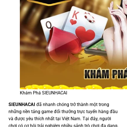
Khám Phá SIEUNHACAI
SIEUNHACAI
đã nhanh chóng trở thành một trong
những nền tảng game đổi thưởng trực tuyến hàng đầu
và được yêu thích nhất tại Việt Nam. Tại đây, người
chơi có cơ hội trải nghiệm nhiều sảnh trò chơi đa dạng,