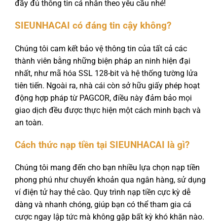
đầy đủ thông tin cá nhân theo yêu cầu nhé!
SIEUNHACAI có đáng tin cậy không?
Chúng tôi cam kết bảo vệ thông tin của tất cả các
thành viên bằng những biện pháp an ninh hiện đại
nhất, như mã hóa SSL 128-bit và hệ thống tường lửa
tiên tiến. Ngoài ra, nhà cái còn sở hữu giấy phép hoạt
động hợp pháp từ PAGCOR, điều này đảm bảo mọi
giao dịch đều được thực hiện một cách minh bạch và
an toàn.
Cách thức nạp tiền tại SIEUNHACAI là gì?
Chúng tôi mang đến cho bạn nhiều lựa chọn nạp tiền
phong phú như chuyển khoản qua ngân hàng, sử dụng
ví điện tử hay thẻ cào. Quy trình nạp tiền cực kỳ dễ
dàng và nhanh chóng, giúp bạn có thể tham gia cá
cược ngay lập tức mà không gặp bất kỳ khó khăn nào.