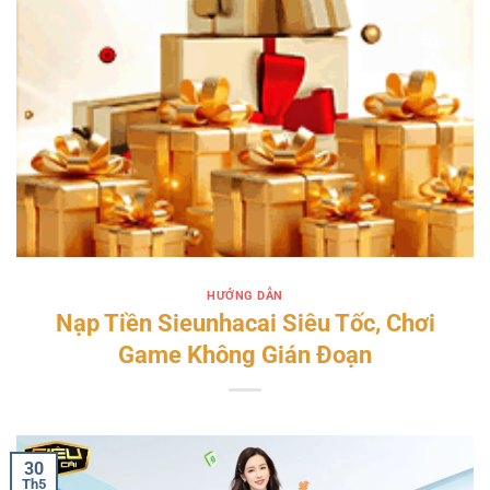
HƯỚNG DẪN
Nạp Tiền Sieunhacai Siêu Tốc, Chơi
Game Không Gián Đoạn
30
Th5