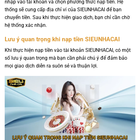
nhập vào tài khoản và chọn phương thức nạp tiền. Hệ
thống sẽ cung cấp địa chỉ ví của SIEUNHACAI để bạn
chuyển tiền. Sau khi thực hiện giao dịch, bạn chỉ cần chờ
hệ thống xác nhận.
Lưu ý quan trọng khi nạp tiền SIEUNHACAI
Khi thực hiện nạp tiền vào tài khoản SIEUNHACAI, có một
số lưu ý quan trọng mà bạn cần phải chú ý để đảm bảo
mọi giao dịch diễn ra suôn sẻ và thuận lợi.