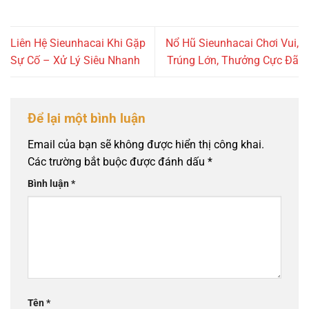
Liên Hệ Sieunhacai Khi Gặp
Nổ Hũ Sieunhacai Chơi Vui,
Sự Cố – Xử Lý Siêu Nhanh
Trúng Lớn, Thưởng Cực Đã
Để lại một bình luận
Email của bạn sẽ không được hiển thị công khai.
Các trường bắt buộc được đánh dấu
*
Bình luận
*
Tên
*