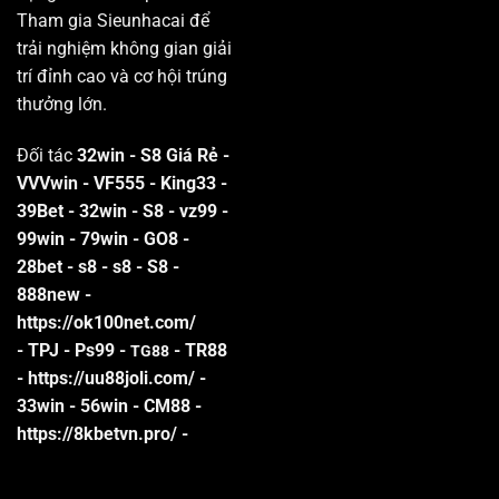
Tham gia Sieunhacai để
trải nghiệm không gian giải
trí đỉnh cao và cơ hội trúng
thưởng lớn.
Đối tác
32win
-
S8 Giá Rẻ
-
VVVwin
-
VF555
-
King33
-
39Bet
-
32win
-
S8
-
vz99
-
99win
-
79win
-
GO8
-
28bet
-
s8
-
s8
-
S8
-
888new
-
https://ok100net.com/
-
TPJ
-
Ps99
-
-
TR88
TG88
-
https://uu88joli.com/
-
33win
-
56win
-
CM88
-
https://8kbetvn.pro/
-