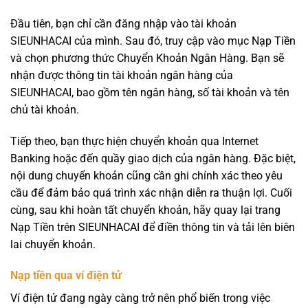
Đầu tiên, bạn chỉ cần đăng nhập vào tài khoản
SIEUNHACAI của mình. Sau đó, truy cập vào mục Nạp Tiền
và chọn phương thức Chuyển Khoản Ngân Hàng. Bạn sẽ
nhận được thông tin tài khoản ngân hàng của
SIEUNHACAI, bao gồm tên ngân hàng, số tài khoản và tên
chủ tài khoản.
Tiếp theo, bạn thực hiện chuyển khoản qua Internet
Banking hoặc đến quầy giao dịch của ngân hàng. Đặc biệt,
nội dung chuyển khoản cũng cần ghi chính xác theo yêu
cầu để đảm bảo quá trình xác nhận diễn ra thuận lợi. Cuối
cùng, sau khi hoàn tất chuyển khoản, hãy quay lại trang
Nạp Tiền trên SIEUNHACAI để điền thông tin và tải lên biên
lai chuyển khoản.
Nạp tiền qua ví điện tử
Ví điện tử đang ngày càng trở nên phổ biến trong việc