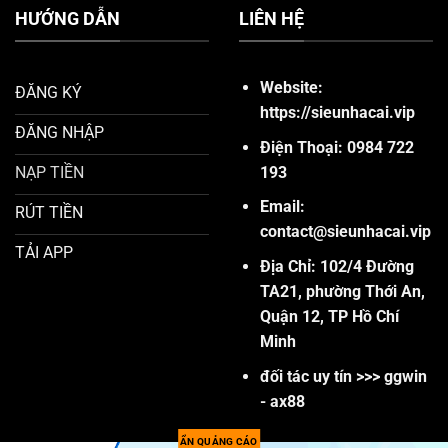
HƯỚNG DẪN
LIÊN HỆ
Website:
ĐĂNG KÝ
https://sieunhacai.vip
ĐĂNG NHẬP
Điện Thoại:
0984 722
193
NẠP TIỀN
Email:
RÚT TIỀN
contact@sieunhacai.vip
TẢI APP
Địa Chỉ:
102/4 Đường
TA21, phường Thới An,
Quận 12, TP Hồ Chí
Minh
đối tác uy tín >>>
ggwin
-
ax88
ẨN QUẢNG CÁO