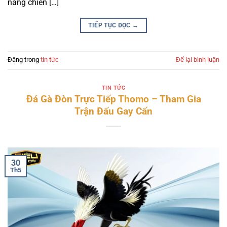
năng chiến […]
TIẾP TỤC ĐỌC
→
Đăng trong
tin tức
Để lại bình luận
TIN TỨC
Đá Gà Đòn Trực Tiếp Thomo – Tham Gia
Trận Đấu Gay Cấn
30
Th5