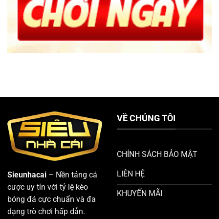
VỀ CHÚNG TÔI
CHÍNH SÁCH BẢO MẬT
LIÊN HỆ
Sieunhacai
– Nền tảng cá
cược uy tín với tỷ lệ kèo
KHUYẾN MÃI
bóng đá cực chuẩn và đa
dạng trò chơi hấp dẫn.