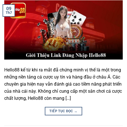
09
Th7
Hello88 kể từ khi ra mắt đã chứng minh vị thế là một trong
những nền tảng cá cược uy tín và hàng đầu ở châu Á. Các
chuyên gia hiện nay vẫn đánh giá cao tiềm năng phát triển
của nhà cái này. Không chỉ cung cấp một sân chơi cá cược
chất lượng, Hello88 còn mang […]
TIẾP TỤC ĐỌC
→