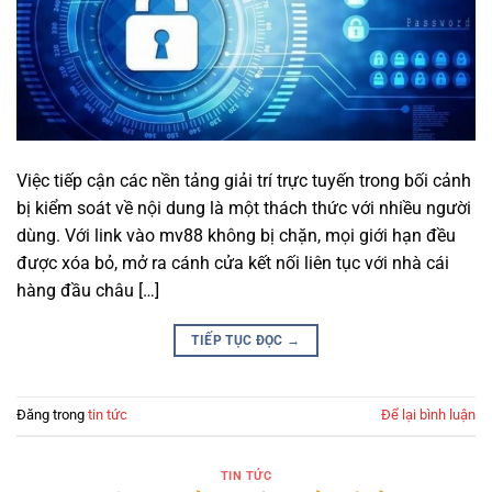
Việc tiếp cận các nền tảng giải trí trực tuyến trong bối cảnh
bị kiểm soát về nội dung là một thách thức với nhiều người
dùng. Với link vào mv88 không bị chặn, mọi giới hạn đều
được xóa bỏ, mở ra cánh cửa kết nối liên tục với nhà cái
hàng đầu châu […]
TIẾP TỤC ĐỌC
→
Đăng trong
tin tức
Để lại bình luận
TIN TỨC