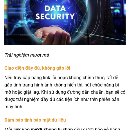
Trải nghiệm mượt mà
Giao diện đầy đủ, không gặp lỗi
Nếu truy cập bằng link lỗi hoặc không chính thức, rất dễ
gặp tình trạng hình ảnh không hiển thị, nút chức năng bị
mờ hoặc giật lag. Khi sử dụng đường dẫn chuẩn, bạn sẽ có
được trải nghiệm đầy đủ các tiện ích như trên phiên bản
máy tính.
Đảm bảo tính bảo mật dữ liệu
Mỗi
link vào mv88 không bị chặn
đều được bảo vệ bằng