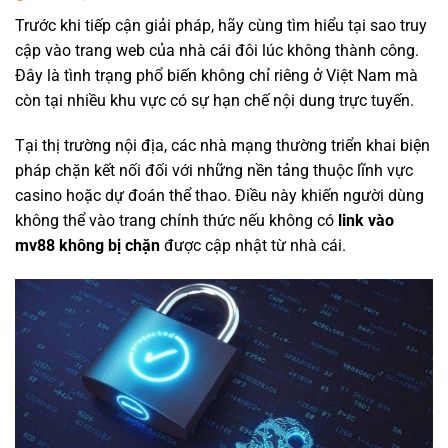
Trước khi tiếp cận giải pháp, hãy cùng tìm hiểu tại sao truy
cập vào trang web của nhà cái đôi lúc không thành công.
Đây là tình trạng phổ biến không chỉ riêng ở Việt Nam mà
còn tại nhiều khu vực có sự hạn chế nội dung trực tuyến.
Tại thị trường nội địa, các nhà mạng thường triển khai biện
pháp chặn kết nối đối với những nền tảng thuộc lĩnh vực
casino hoặc dự đoán thể thao. Điều này khiến người dùng
không thể vào trang chính thức nếu không có
link vào
mv88 không bị chặn
được cập nhật từ nhà cái.