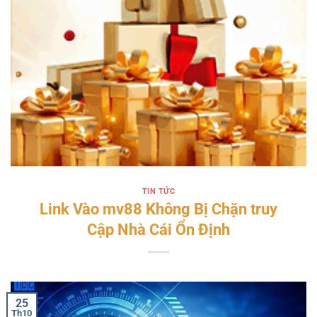
TIN TỨC
Link Vào mv88 Không Bị Chặn truy
Cập Nhà Cái Ổn Định
25
Th10