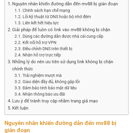
Nguyên nhân khiến đường dẫn đến mv88 bị gián đoạn
Chính sách hạn chế mạng
Lỗi kỹ thuật từ DNS hoặc bộ nhớ đệm
Liên kết hết hiệu lực
Giải pháp để luôn có link vào mv88 không bị chặn
Dùng các đường dẫn được nhà cái cung cấp
Kết nối hỗ trợ VPN
Điều chỉnh DNS trên thiết bị
Nhận hỗ trợ trực tiếp
Những lý do nên ưu tiên sử dụng link không bị chặn
chính thức
Trải nghiệm mượt mà
Giao diện đầy đủ, không gặp lỗi
Đảm bảo tính bảo mật dữ liệu
Nhận thông báo ưu đãi
Lưu ý để tránh truy cập nhầm trang giả mạo
Kết luận
Nguyên nhân khiến đường dẫn đến mv88 bị
gián đoạn