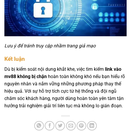
Lưu ý để tránh truy cập nhầm trang giả mạo
Kết luận
Dù bị kiểm soát nội dung khắt khe, việc tìm kiếm
link vào
mv88 không bị chặn
hoàn toàn không khó nếu bạn hiểu rõ
nguyên nhân và nắm vững những phương pháp thay thế
hiệu quả. Với sự hỗ trợ tích cực từ hệ thống và đội ngũ
chăm sóc khách hàng, người dùng hoàn toàn yên tâm tận
hưởng trải nghiệm giải trí liên tục mà không lo gián đoạn.