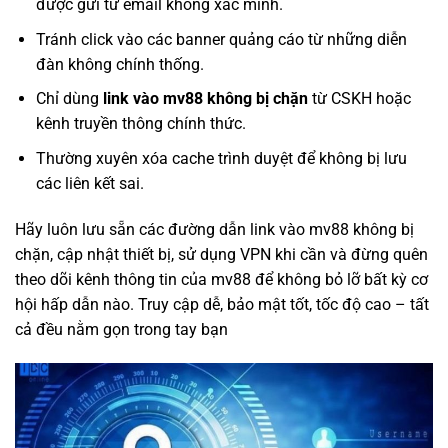
được gửi từ email không xác minh.
Tránh click vào các banner quảng cáo từ những diễn
đàn không chính thống.
Chỉ dùng
link vào mv88 không bị chặn
từ CSKH hoặc
kênh truyền thông chính thức.
Thường xuyên xóa cache trình duyệt để không bị lưu
các liên kết sai.
Hãy luôn lưu sẵn các đường dẫn link vào mv88 không bị
chặn, cập nhật thiết bị, sử dụng VPN khi cần và đừng quên
theo dõi kênh thông tin của mv88 để không bỏ lỡ bất kỳ cơ
hội hấp dẫn nào. Truy cập dễ, bảo mật tốt, tốc độ cao – tất
cả đều nằm gọn trong tay bạn