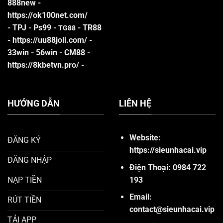
888new
-
https://ok100net.com/
-
TPJ
-
Ps99
-
-
TR88
TG88
-
https://uu88joli.com/
-
33win
-
56win
-
CM88
-
https://8kbetvn.pro/
-
HƯỚNG DẪN
LIÊN HỆ
Website:
ĐĂNG KÝ
https://sieunhacai.vip
ĐĂNG NHẬP
Điện Thoại:
0984 722
193
NẠP TIỀN
Email:
RÚT TIỀN
contact@sieunhacai.vip
TẢI APP