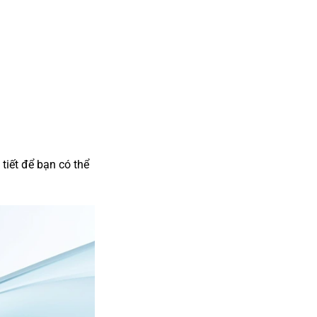
tiết để bạn có thể