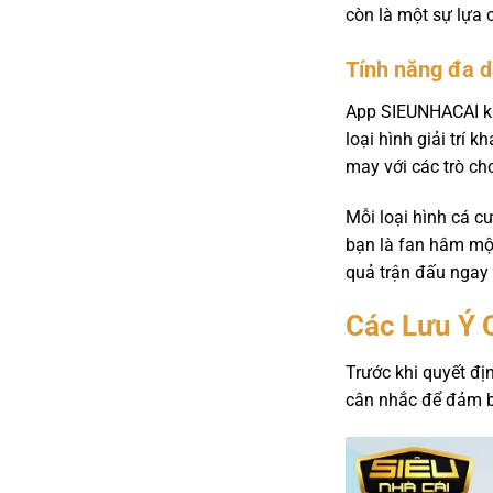
còn là một sự lựa 
Tính năng đa 
App SIEUNHACAI kh
loại hình giải trí 
may với các trò ch
Mỗi loại hình cá cư
bạn là fan hâm mộ 
quả trận đấu ngay t
Các Lưu Ý 
Trước khi quyết đị
cân nhắc để đảm bả