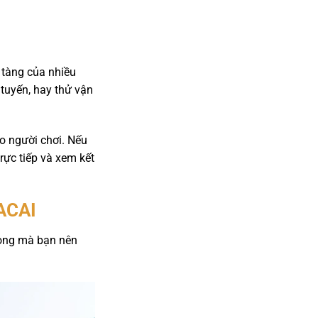
 tàng của nhiều
 tuyến, hay thử vận
ho người chơi. Nếu
rực tiếp và xem kết
ACAI
rọng mà bạn nên