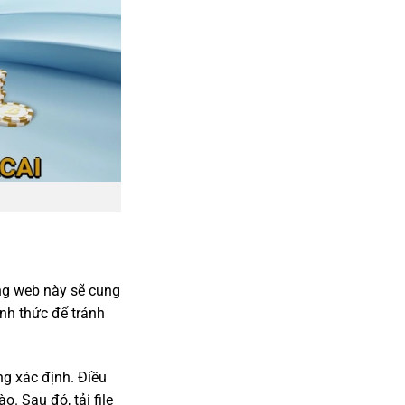
ng web này sẽ cung
ính thức để tránh
ng xác định. Điều
. Sau đó, tải file