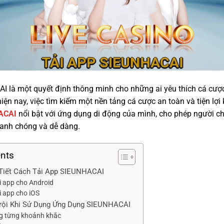
 là một quyết định thông minh cho những ai yêu thích cá cược
iện nay, việc tìm kiếm một nền tảng cá cược an toàn và tiện lợi
ACAI
nổi bật với ứng dụng di động của mình, cho phép người ch
hanh chóng và dễ dàng.
ents
Tiết Cách Tải App SIEUNHACAI
ải app cho Android
i app cho iOS
rội Khi Sử Dụng Ứng Dụng SIEUNHACAI
ong từng khoảnh khắc