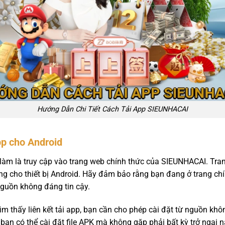
Hướng Dẫn Chi Tiết Cách Tải App SIEUNHACAI
pp cho Android
làm là truy cập vào trang web chính thức của SIEUNHACAI. Tra
ụng cho thiết bị Android. Hãy đảm bảo rằng bạn đang ở trang ch
guồn không đáng tin cậy.
tìm thấy liên kết tải app, bạn cần cho phép cài đặt từ nguồn khô
bạn có thể cài đặt file APK mà không gặp phải bất kỳ trở ngại nào