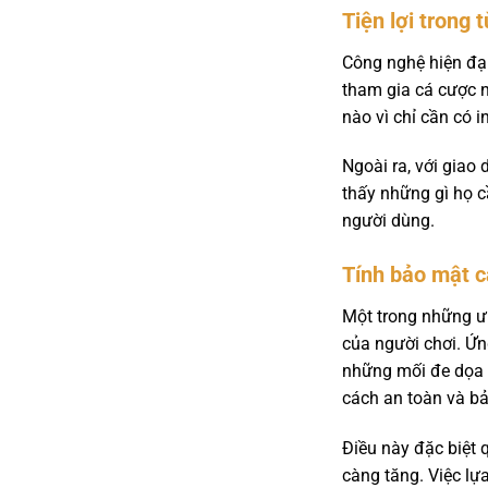
Tiện lợi trong
Công nghệ hiện đạ
tham gia cá cược n
nào vì chỉ cần có i
Ngoài ra, với giao
thấy những gì họ c
người dùng.
Tính bảo mật 
Một trong những ư
của người chơi. Ứn
những mối đe dọa t
cách an toàn và b
Điều này đặc biệt q
càng tăng. Việc lự