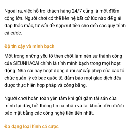
Ngoài ra, việc hỗ trợ khách hàng 24/7 cũng là một điểm
cộng lớn. Người chơi có thể liên hệ bất cứ lúc nào để giải
đáp thắc mắc, từ vấn đề nạp/rút tiền cho đến các quy trình
cá cược.
Độ tin cậy và minh bạch
Một trong những yếu tố then chốt làm nên sự thành công
của SIEUNHACAI chính là tính minh bạch trong mọi hoạt
động. Nhà cái này hoạt động dưới sự cấp phép của các tổ
chức quản lý cờ bạc quốc tế, đảm bảo mọi giao dịch đều
được thực hiện hợp pháp và công bằng.
Người chơi hoàn toàn yên tâm khi gửi gắm tài sản của
mình tại đây, bởi thông tin cá nhân và tài khoản đều được
bảo mật bằng các công nghệ tiên tiến nhất.
Đa dạng loại hình cá cược