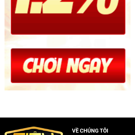
VỀ CHÚNG TÔI