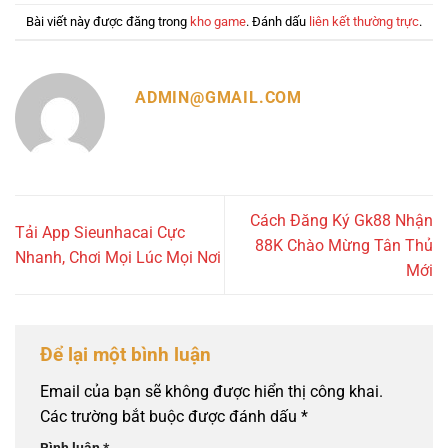
Bài viết này được đăng trong
kho game
. Đánh dấu
liên kết thường trực
.
ADMIN@GMAIL.COM
Cách Đăng Ký Gk88 Nhận
Tải App Sieunhacai Cực
88K Chào Mừng Tân Thủ
Nhanh, Chơi Mọi Lúc Mọi Nơi
Mới
Để lại một bình luận
Email của bạn sẽ không được hiển thị công khai.
Các trường bắt buộc được đánh dấu
*