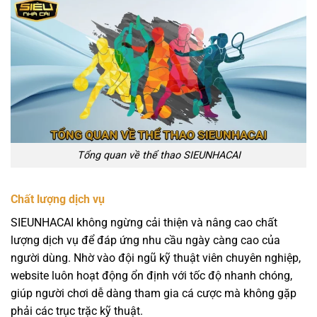
Tổng quan về thể thao SIEUNHACAI
Chất lượng dịch vụ
SIEUNHACAI không ngừng cải thiện và nâng cao chất
lượng dịch vụ để đáp ứng nhu cầu ngày càng cao của
người dùng. Nhờ vào đội ngũ kỹ thuật viên chuyên nghiệp,
website luôn hoạt động ổn định với tốc độ nhanh chóng,
giúp người chơi dễ dàng tham gia cá cược mà không gặp
phải các trục trặc kỹ thuật.