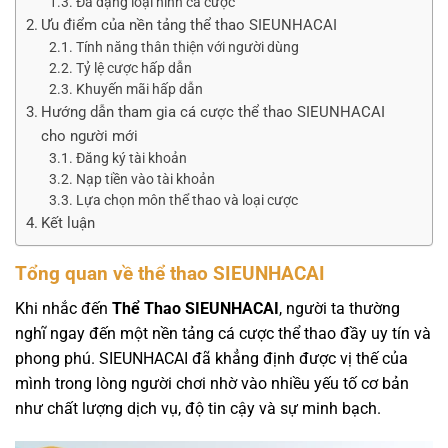
Đa dạng loại hình cá cược
Ưu điểm của nền tảng thể thao SIEUNHACAI
Tính năng thân thiện với người dùng
Tỷ lệ cược hấp dẫn
Khuyến mãi hấp dẫn
Hướng dẫn tham gia cá cược thể thao SIEUNHACAI
cho người mới
Đăng ký tài khoản
Nạp tiền vào tài khoản
Lựa chọn môn thể thao và loại cược
Kết luận
Tổng quan về thể thao SIEUNHACAI
Khi nhắc đến
Thể Thao SIEUNHACAI
, người ta thường
nghĩ ngay đến một nền tảng cá cược thể thao đầy uy tín và
phong phú. SIEUNHACAI đã khẳng định được vị thế của
mình trong lòng người chơi nhờ vào nhiều yếu tố cơ bản
như chất lượng dịch vụ, độ tin cậy và sự minh bạch.