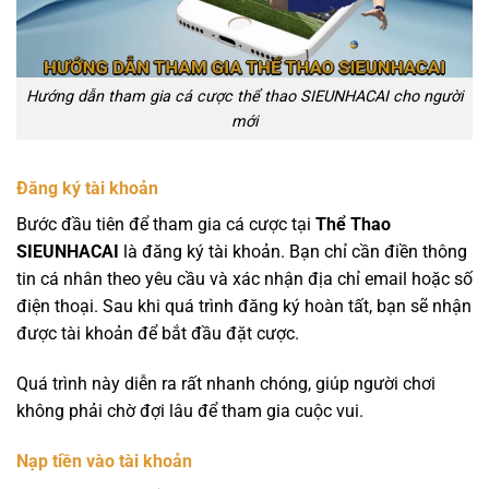
Hướng dẫn tham gia cá cược thể thao SIEUNHACAI cho người
mới
Đăng ký tài khoản
Bước đầu tiên để tham gia cá cược tại
Thể Thao
SIEUNHACAI
là đăng ký tài khoản. Bạn chỉ cần điền thông
tin cá nhân theo yêu cầu và xác nhận địa chỉ email hoặc số
điện thoại. Sau khi quá trình đăng ký hoàn tất, bạn sẽ nhận
được tài khoản để bắt đầu đặt cược.
Quá trình này diễn ra rất nhanh chóng, giúp người chơi
không phải chờ đợi lâu để tham gia cuộc vui.
Nạp tiền vào tài khoản