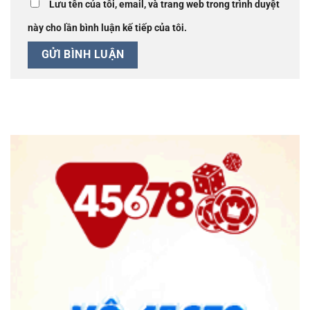
Lưu tên của tôi, email, và trang web trong trình duyệt
này cho lần bình luận kế tiếp của tôi.