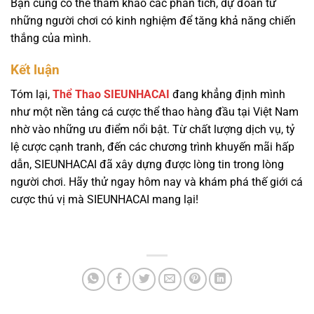
Bạn cũng có thể tham khảo các phân tích, dự đoán từ
những người chơi có kinh nghiệm để tăng khả năng chiến
thắng của mình.
Kết luận
Tóm lại,
Thể Thao SIEUNHACAI
đang khẳng định mình
như một nền tảng cá cược thể thao hàng đầu tại Việt Nam
nhờ vào những ưu điểm nổi bật. Từ chất lượng dịch vụ, tỷ
lệ cược cạnh tranh, đến các chương trình khuyến mãi hấp
dẫn, SIEUNHACAI đã xây dựng được lòng tin trong lòng
người chơi. Hãy thử ngay hôm nay và khám phá thế giới cá
cược thú vị mà SIEUNHACAI mang lại!